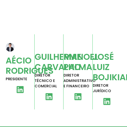
GUILHERME
MANOEL
JOSÉ
AÉCIO
CARVALHO
PALMA
LUIZ
RODRIGUES
BOJIKIA
DIRETOR
DIRETOR
PRESIDENTE
TÉCNICO E
ADMINISTRATIVO
DIRETOR
COMERCIAL
E FINANCEIRO
JURÍDICO