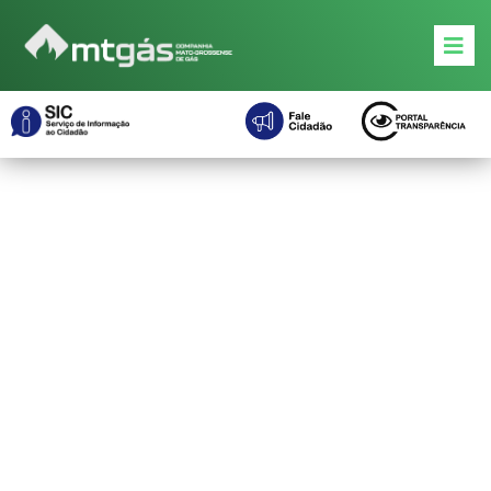
o
conteúdo