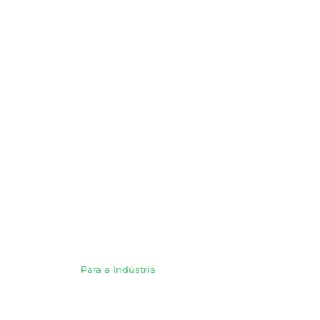
Para a
indústria
Gás Natural /
Para a Indústria