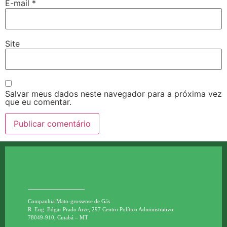
E-mail
*
Site
Salvar meus dados neste navegador para a próxima vez
que eu comentar.
Companhia Mato-grossense de Gás
R. Eng. Edgar Prado Arze, 297 Centro Político Administrativo
78049-910, Cuiabá – MT